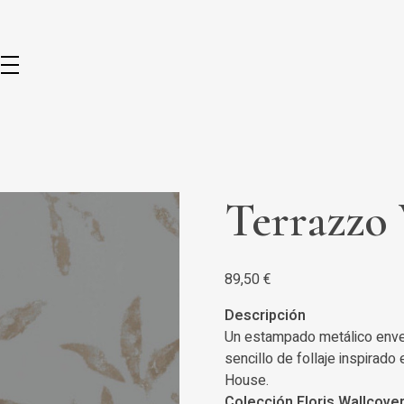
Terrazzo
89,50
€
Descripción
Un estampado metálico envej
sencillo de follaje inspirad
House.
Colección Floris Wallcove