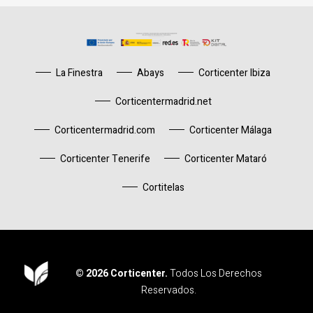
La Finestra
Abays
Corticenter Ibiza
Corticentermadrid.net
Corticentermadrid.com
Corticenter Málaga
Corticenter Tenerife
Corticenter Mataró
Cortitelas
© 2026 Corticenter.
Todos Los Derechos
Reservados.
Corticenter