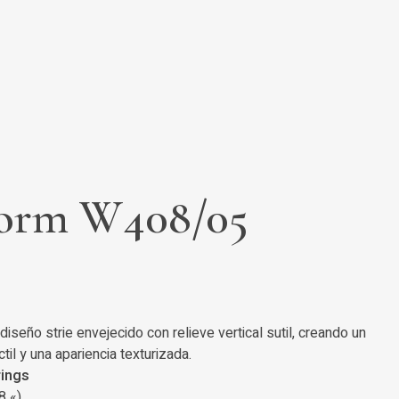
torm W408/05
iseño strie envejecido con relieve vertical sutil, creando un
til y una apariencia texturizada.
rings
8 «)