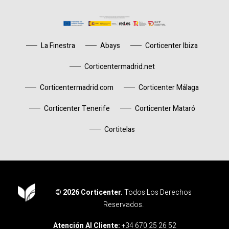
La Finestra
Abays
Corticenter Ibiza
Corticentermadrid.net
Corticentermadrid.com
Corticenter Málaga
Corticenter Tenerife
Corticenter Mataró
Cortitelas
© 2026 Corticenter.
Todos Los Derechos
Reservados.
Corticenter
Atención Al Cliente:
+34 670 25 26 52