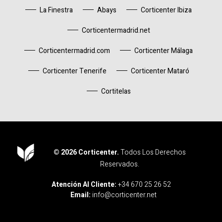
La Finestra
Abays
Corticenter Ibiza
Corticentermadrid.net
Corticentermadrid.com
Corticenter Málaga
Corticenter Tenerife
Corticenter Mataró
Cortitelas
© 2026 Corticenter.
Todos Los Derechos
Reservados.
Corticenter
Atención Al Cliente:
+34 670 25 26 52
Email:
info@corticenter.net