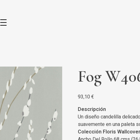
Fog W40
93,10
€
Descripción
Un diseño candelilla delicad
suavemente en una paleta so
Colección Floris Wallcove
Ancho Del Rollo 68 cms (26.