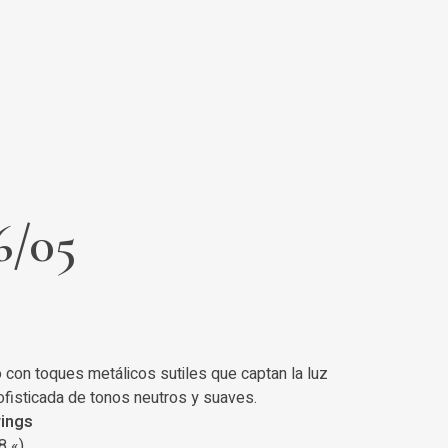
6/05
o con toques metálicos sutiles que captan la luz
fisticada de tonos neutros y suaves.
rings
8 «)