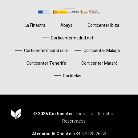
La Finestra
Abays
Corticenter Ibiza
Corticentermadrid.net
Corticentermadrid.com
Corticenter Málaga
Corticenter Tenerife
Corticenter Mataró
Cortitelas
© 2026 Corticenter.
Todos Los Derechos
Reservados.
Corticenter
Atención Al Cliente:
+34 670 25 26 52