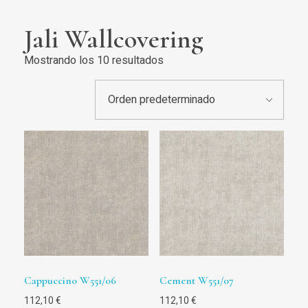
Jali Wallcovering
Mostrando los 10 resultados
Cappuccino W551/06
Cement W551/07
112,10
€
112,10
€