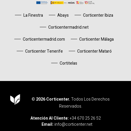
La Finestra
Abays
Corticenter Ibiza
Corticentermadrid.net
Corticentermadrid.com
Corticenter Málaga
Corticenter Tenerife
Corticenter Mataró
Cortitelas
© 2026 Corticenter.
Todos Los Derechos
Reservados.
Corticenter
Atención Al Cliente:
+34 670 25 26 52
Email:
info@corticenter.net