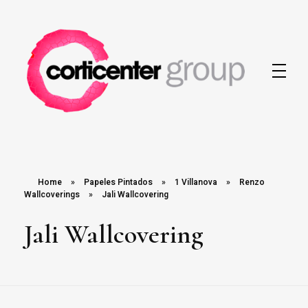
Corticenter
Home
»
Papeles Pintados
»
1 Villanova
»
Renzo
Wallcoverings
»
Jali Wallcovering
Jali Wallcovering