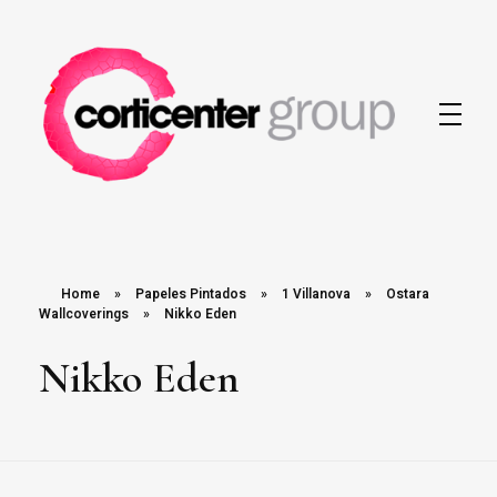
Corticenter
Home
»
Papeles Pintados
»
1 Villanova
»
Ostara
Wallcoverings
»
Nikko Eden
Nikko Eden