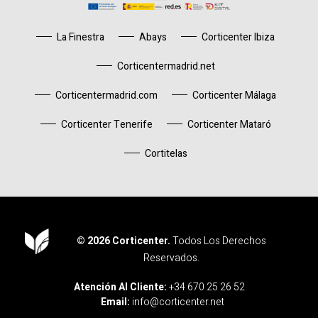
La Finestra
Abays
Corticenter Ibiza
Corticentermadrid.net
Corticentermadrid.com
Corticenter Málaga
Corticenter Tenerife
Corticenter Mataró
Cortitelas
© 2026 Corticenter.
Todos Los Derechos
Reservados.
Corticenter
Atención Al Cliente:
+34 670 25 26 52
Email:
info@corticenter.net