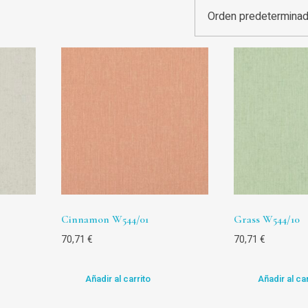
Cinnamon W544/01
Grass W544/10
70,71
€
70,71
€
Añadir al carrito
Añadir al car