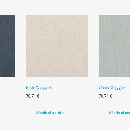
Malt W544/08
Oasis W544/12
70,71
€
70,71
€
Añadir al carrito
Añadir al car