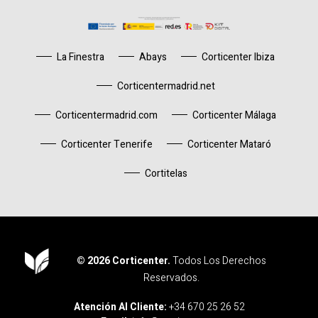
La Finestra
Abays
Corticenter Ibiza
Corticentermadrid.net
Corticentermadrid.com
Corticenter Málaga
Corticenter Tenerife
Corticenter Mataró
Cortitelas
© 2026 Corticenter.
Todos Los Derechos
Reservados.
Corticenter
Atención Al Cliente:
+34 670 25 26 52