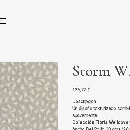
Storm W
126,72
€
Descripción
Un diseño texturizado semi-l
suavemente.
Colección Floris Wallcove
Ancho Del Rollo 68 cms (26.