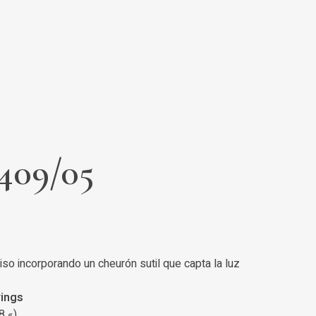
409/05
iso incorporando un cheurón sutil que capta la luz
rings
8 «)