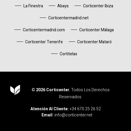
La Finestra
Abays
Corticenter Ibiza
Corticentermadrid.net
Corticentermadrid.com
Corticenter Málaga
Corticenter Tenerife
Corticenter Mataró
Cortitelas
© 2026 Corticenter.
Todos Los Derechos
Reservados.
Corticenter
Atención Al Cliente:
+34 670 25 26 52
Email:
info@corticenter.net