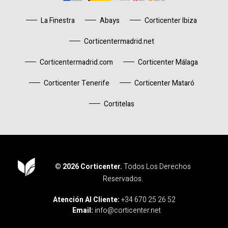
La Finestra
Abays
Corticenter Ibiza
Corticentermadrid.net
Corticentermadrid.com
Corticenter Málaga
Corticenter Tenerife
Corticenter Mataró
Cortitelas
© 2026 Corticenter.
Todos Los Derechos
Reservados.
Corticenter
Atención Al Cliente:
+34 670 25 26 52
Email:
info@corticenter.net