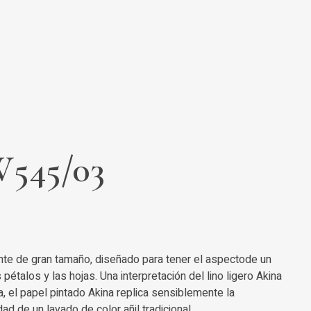
W545/03
ante de gran tamaño, diseñado para tener el aspectode un
s pétalos y las hojas. Una interpretación del lino ligero Akina
a, el papel pintado Akina replica sensiblemente la
d de un lavado de color añil tradicional.