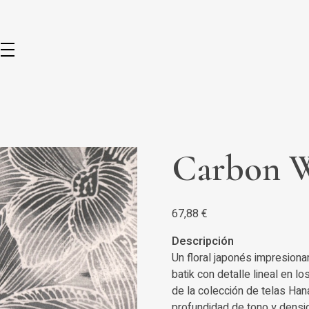
Carbon 
67,88
€
Descripción
Un floral japonés impresion
batik con detalle lineal en lo
de la colección de telas Han
profundidad de tono y densida